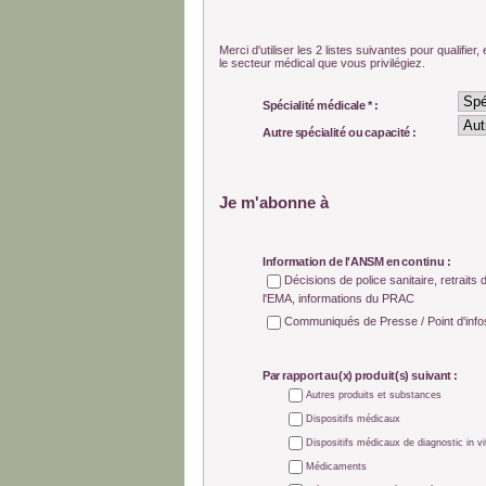
Merci d'utiliser les 2 listes suivantes pour qualifier
le secteur médical que vous privilégiez.
Spécialité médicale * :
Autre spécialité ou capacité :
Je m'abonne à
Information de l'ANSM en continu :
Décisions de police sanitaire, retraits
l'EMA, informations du PRAC
Communiqués de Presse / Point d'info
Par rapport au(x) produit(s) suivant :
Autres produits et substances
Dispositifs médicaux
Dispositifs médicaux de diagnostic in vi
Médicaments