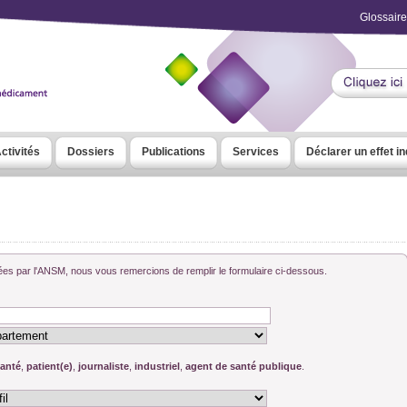
Glossaire
ctivités
Dossiers
Publications
Services
Déclarer un effet i
sées par l'ANSM, nous vous remercions de remplir le formulaire ci-dessous.
santé
,
patient(e)
,
journaliste
,
industriel
,
agent de santé publique
.