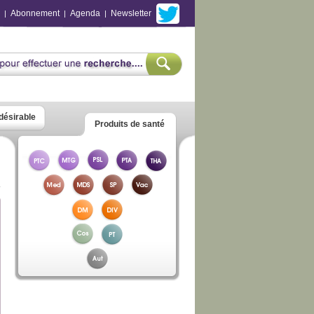
Abonnement
Agenda
Newsletter
|
|
|
ndésirable
Produits de santé