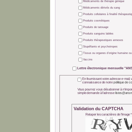
Médicaments de thérapie génique
Médicaments dérivés du sang
Produits cellulaires à finalité thérapeuti
Produits cosmétiques
Produits de tatouage
Produits sanguins labiles
Produits thérapeutiques annexes
Stupéfiants et psychotropes
Tissus ou organes d’origine humaine ou
Vaccins
Lettre électronique mensuelle "AN
En fournissant votre adresse e-mail, v
connaissance de notre
politique de co
Vous pourrez vous désabonner à n'importe que
simple demande à l'adresse
listes@ansm
Validation du CAPTCHA
Retaper les caractères de l'image * 