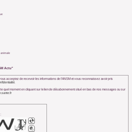
que
 animale
SM Actu"
ous acceptez de recevoir les informations de l'ANSM et vous reconnaissez avoir pris
nfidentialité
.
l moment en cliquant sur le lien de désabonnement situé en bas de nos messages ou sur
.sante.fr
: