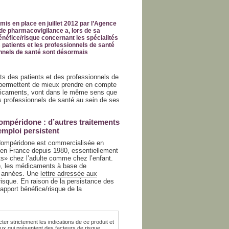
is en place en juillet 2012 par l’Agence
de pharmacovigilance a, lors de sa
énéfice/risque concernant les spécialités
patients et les professionnels de santé
onnels de santé sont désormais
s des patients et des professionnels de
i permettent de mieux prendre en compte
médicaments, vont dans le même sens que
s professionnels de santé au sein de ses
dompéridone : d’autres traitements
emploi persistent
dompéridone est commercialisée en
en France depuis 1980, essentiellement
» chez l’adulte comme chez l’enfant.
e), les médicaments à base de
rs années. Une
lettre adressée aux
isque. En raison de la persistance des
rapport bénéfice/risque de la
er strictement les indications de ce produit et
ux qui présentent des facteurs de risque.