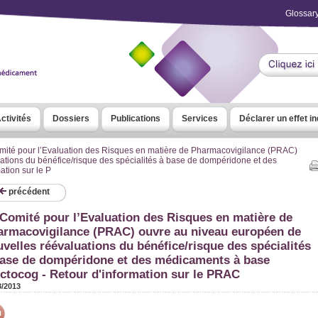
Glossar
ctivités
Dossiers
Publications
Services
Déclarer un effet i
mité pour l’Evaluation des Risques en matière de Pharmacovigilance (PRAC)
tions du bénéfice/risque des spécialités à base de dompéridone et des
tion sur le P
précédent
Comité pour l’Evaluation des Risques en matière de
armacovigilance (PRAC) ouvre au niveau européen de
velles réévaluations du bénéfice/risque des spécialités
base de dompéridone et des médicaments à base
ctocog - Retour d'information sur le PRAC
3/2013