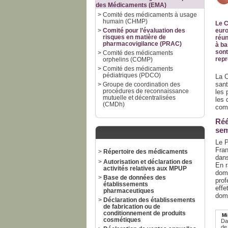
des Médicaments (EMA)
>
Comité des médicaments à usage
humain (CHMP)
Le C
>
Comité pour l’évaluation des
euro
risques en matière de
réun
pharmacovigilance (PRAC)
à ba
sont
>
Comité des médicaments
rep
orphelins (COMP)
>
Comité des médicaments
pédiatriques (PDCO)
La C
sant
>
Groupe de coordination des
procédures de reconnaissance
les 
mutuelle et décentralisées
les 
(CMDh)
com
Réé
sem
Le P
Fran
>
Répertoire des médicaments
dans
>
Autorisation et déclaration des
En r
activités relatives aux MPUP
domp
>
Base de données des
prof
établissements
effe
pharmaceutiques
domp
>
Déclaration des établissements
de fabrication ou de
conditionnement de produits
Mi
cosmétiques
Da
de