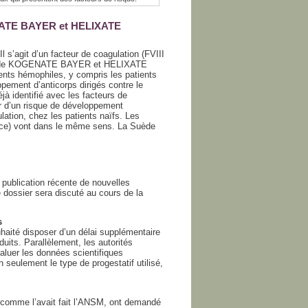
ENATE BAYER et HELIXATE
s’agit d’un facteur de coagulation (FVIII
oms de KOGENATE BAYER et HELIXATE
ents hémophiles, y compris les patients
ppement d’anticorps dirigés contre le
éjà identifié avec les facteurs de
ur d’un risque de développement
lation, chez les patients naïfs. Les
nce) vont dans le même sens. La Suède
 publication récente de nouvelles
 dossier sera discuté au cours de la
s
haité disposer d’un délai supplémentaire
uits. Parallèlement, les autorités
luer les données scientifiques
n seulement le type de progestatif utilisé,
 comme l’avait fait l’ANSM, ont demandé