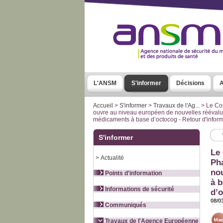
L'ANSM
S'informer
Décisions
A
Accueil
>
S'informer
>
Travaux de l'Ag...
>
Le Co
ouvre au niveau européen de nouvelles réévalua
médicaments à base d’octocog - Retour d'informa
S'informer
Le 
>
Actualité
Ph
nou
Points d'information
à 
Informations de sécurité
d’o
08/0
Communiqués
Travaux de l'Agence Européenne