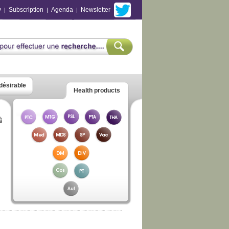
y
Subscription
Agenda
Newsletter
|
|
|
ndésirable
Health products