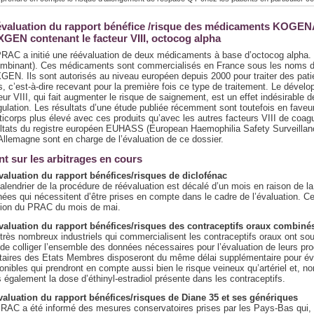
valuation du rapport bénéfice /risque des médicaments KOG
GEN contenant le facteur VIII, octocog alpha
RAC a initié une réévaluation de deux médicaments à base d’octocog alpha. Il 
ombinant). Ces médicaments sont commercialisés en France sous les n
EN. Ils sont autorisés au niveau européen depuis 2000 pour traiter des pati
s, c’est-à-dire recevant pour la première fois ce type de traitement. Le dévelo
eur VIII, qui fait augmenter le risque de saignement, est un effet indésirable d
ulation. Les résultats d’une étude publiée récemment sont toutefois en fave
ticorps plus élevé avec ces produits qu’avec les autres facteurs VIII de coagu
ltats du registre européen EUHASS (European Haemophilia Safety Surveilla
’Allemagne sont en charge de l’évaluation de ce dossier.
nt sur les arbitrages en cours
valuation du rapport bénéfices/risques de diclofénac
alendrier de la procédure de réévaluation est décalé d’un mois en raison de la
ées qui nécessitent d’être prises en compte dans le cadre de l’évaluation. Ce
nion du PRAC du mois de mai.
valuation du rapport bénéfices/risques des contraceptifs oraux combiné
très nombreux industriels qui commercialisent les contraceptifs oraux ont sou
 de colliger l’ensemble des données nécessaires pour l’évaluation de leurs prod
taires des Etats Membres disposeront du même délai supplémentaire pour éva
onibles qui prendront en compte aussi bien le risque veineux qu’artériel et, no
 également la dose d’éthinyl-estradiol présente dans les contraceptifs.
aluation du rapport bénéfices/risques de Diane 35 et ses génériques
RAC a été informé des mesures conservatoires prises par les Pays-Bas qui,