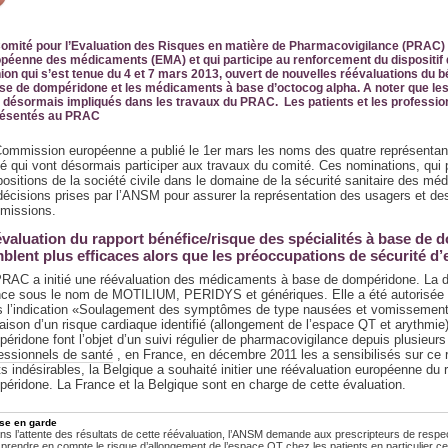
omité pour l’Evaluation des Risques en matière de Pharmacovigilance (PRAC) m
péenne des médicaments (EMA) et qui participe au renforcement du dispositif 
ion qui s’est tenue du 4 et 7 mars 2013, ouvert de nouvelles réévaluations du b
se de dompéridone et les médicaments à base d’octocog alpha. A noter que les 
 désormais impliqués dans les travaux du PRAC. Les patients et les professi
résentés au PRAC
ommission européenne a publié le 1er mars les noms des quatre représentant
é qui vont désormais participer aux travaux du comité. Ces nominations, qu
positions de la société civile dans le domaine de la sécurité sanitaire des 
décisions prises par l’ANSM pour assurer la représentation des usagers et de
missions.
valuation du rapport bénéfice/risque des spécialités à base de 
blent plus efficaces alors que les préoccupations de sécurité d’
RAC a initié une réévaluation des médicaments à base de dompéridone. La 
ce sous le nom de MOTILIUM, PERIDYS et génériques. Elle a été autorisée 
 l’indication «Soulagement des symptômes de type nausées et vomissements
aison d’un risque cardiaque identifié (allongement de l’espace QT et arythmi
éridone font l’objet d’un suivi régulier de pharmacovigilance depuis plusieu
essionnels de santé
, en France, en décembre 2011 les a sensibilisés sur ce r
ts indésirables, la Belgique a souhaité initier une réévaluation européenne du 
éridone. La France et la Belgique sont en charge de cette évaluation.
se en garde
ns l’attente des résultats de cette réévaluation, l’ANSM demande aux prescripteurs de respect
 prendre en compte le risque d’allongement de l’espace QT chez les patients en particulier ce