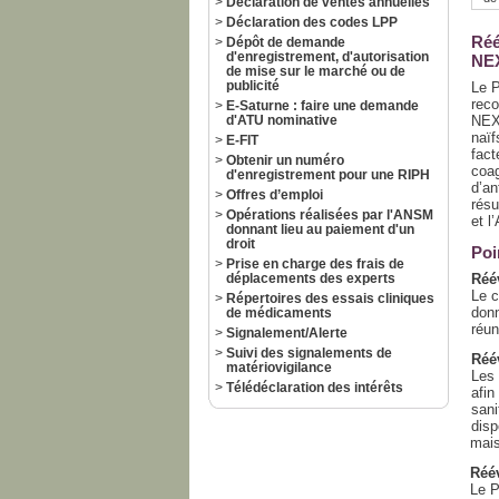
>
Déclaration de ventes annuelles
>
Déclaration des codes LPP
Réé
>
Dépôt de demande
d'enregistrement, d'autorisation
NEX
de mise sur le marché ou de
publicité
Le P
rec
>
E-Saturne : faire une demande
d'ATU nominative
NEXG
naïf
>
E-FIT
fact
>
Obtenir un numéro
coag
d'enregistrement pour une RIPH
d’an
>
Offres d’emploi
résu
>
Opérations réalisées par l'ANSM
et l
donnant lieu au paiement d'un
droit
Poi
>
Prise en charge des frais de
déplacements des experts
Réé
Le c
>
Répertoires des essais cliniques
donn
de médicaments
réu
>
Signalement/Alerte
>
Suivi des signalements de
Réé
matériovigilance
Les 
>
Télédéclaration des intérêts
afin
sani
disp
mais
Réév
Le P