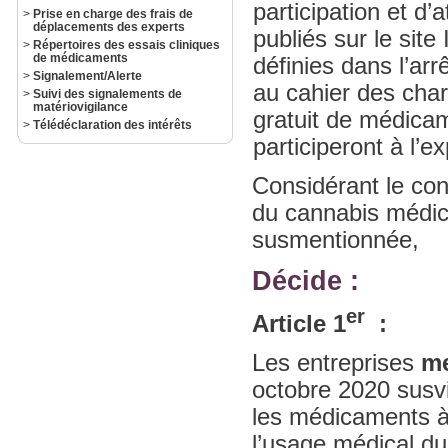
participation et d’
>
Prise en charge des frais de
déplacements des experts
publiés sur le sit
>
Répertoires des essais cliniques
de médicaments
définies dans l’ar
>
Signalement/Alerte
au cahier des charg
>
Suivi des signalements de
matériovigilance
gratuit de médicam
>
Télédéclaration des intérêts
participeront à l’
Considérant le con
du cannabis médic
susmentionnée,
Décide :
er
Article 1
:
Les entreprises
me
octobre 2020 susvi
les médicaments à
l’usage médical du