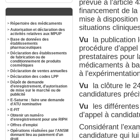
prévue à l’article
financement de la 
mise à disposition
>
Répertoire des médicaments
situations cliniques
>
Autorisation et déclaration des
activités relatives aux MPUP
Vu
la publication 
>
Base de données des
établissements
procédure d’appel 
pharmaceutiques
>
Déclaration des établissements
prestataires pour la
de fabrication ou de
conditionnement de produits
médicaments à base
cosmétiques
>
Déclaration de ventes annuelles
à l’expérimentatio
>
Déclaration des codes LPP
>
Dépôt de demande
Vu
la clôture le 2
d'enregistrement, d'autorisation
de mise sur le marché ou de
candidatures préci
publicité
>
E-Saturne : faire une demande
d'ATU nominative
Vu
les différentes
>
E-FIT
d’appel à candidat
>
Obtenir un numéro
d'enregistrement pour une RIPH
>
Offres d’emploi
Considérant l’exa
>
Opérations réalisées par l'ANSM
candidature qui lu
donnant lieu au paiement d'un
droit