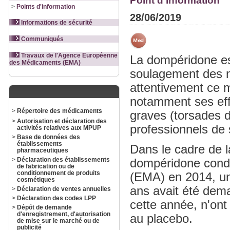
Point d'information
>
Points d'information
28/06/2019
Informations de sécurité
Communiqués
Travaux de l'Agence Européenne
La dompéridone es
des Médicaments (EMA)
soulagement des 
attentivement ce m
notamment ses eff
>
Répertoire des médicaments
graves (torsades d
>
Autorisation et déclaration des
professionnels de 
activités relatives aux MPUP
>
Base de données des
établissements
Dans le cadre de l
pharmaceutiques
>
Déclaration des établissements
dompéridone cond
de fabrication ou de
conditionnement de produits
(EMA) en 2014, une
cosmétiques
ans avait été dema
>
Déclaration de ventes annuelles
>
Déclaration des codes LPP
cette année, n'ont
>
Dépôt de demande
d'enregistrement, d'autorisation
au placebo.
de mise sur le marché ou de
publicité