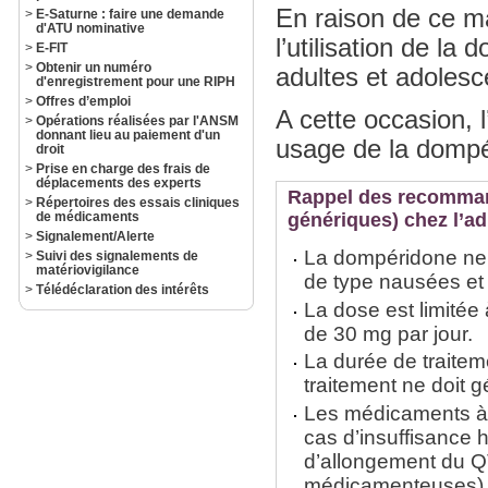
En raison de ce ma
>
E-Saturne : faire une demande
d'ATU nominative
l’utilisation de l
>
E-FIT
>
Obtenir un numéro
adultes et adolesc
d'enregistrement pour une RIPH
>
Offres d’emploi
A cette occasion,
>
Opérations réalisées par l'ANSM
donnant lieu au paiement d'un
usage de la dompé
droit
>
Prise en charge des frais de
déplacements des experts
Rappel des recomman
>
Répertoires des essais cliniques
de médicaments
génériques) chez l’ad
>
Signalement/Alerte
La dompéridone ne 
>
Suivi des signalements de
matériovigilance
de type nausées e
>
Télédéclaration des intérêts
La dose est limitée
de 30 mg par jour.
La durée de traitem
traitement ne doit
Les médicaments à
cas d’insuffisance 
d’allongement du QT
médicamenteuses)