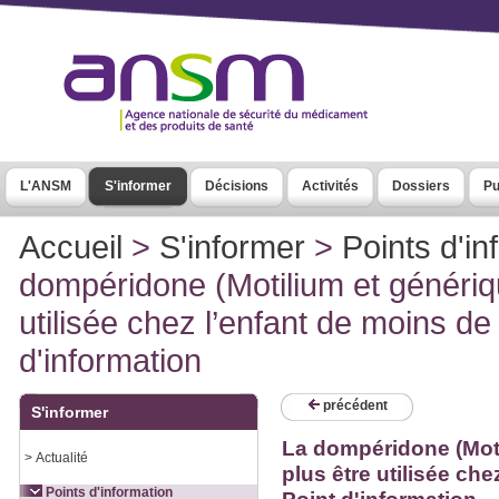
L'ANSM
S'informer
Décisions
Activités
Dossiers
Pu
Accueil
>
S'informer
>
Points d'in
dompéridone (Motilium et génériqu
utilisée chez l’enfant de moins de
d'information
précédent
S'informer
La dompéridone (Moti
>
Actualité
plus être utilisée che
Points d'information